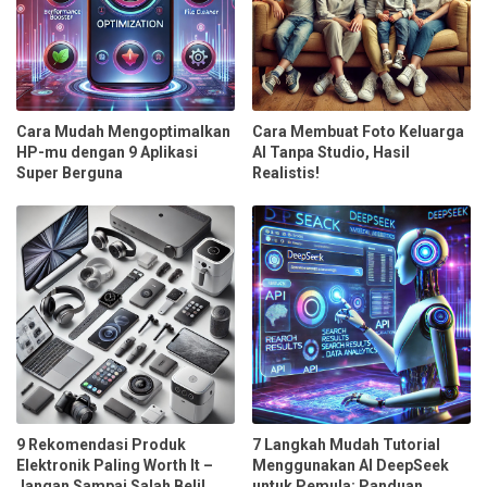
Cara Mudah Mengoptimalkan
Cara Membuat Foto Keluarga
HP-mu dengan 9 Aplikasi
AI Tanpa Studio, Hasil
Super Berguna
Realistis!
9 Rekomendasi Produk
7 Langkah Mudah Tutorial
Elektronik Paling Worth It –
Menggunakan AI DeepSeek
Jangan Sampai Salah Beli!
untuk Pemula: Panduan