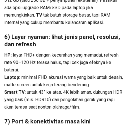
512 GB (atau 256 GB + penyimpanan eksternal). Pastikan
ada opsi upgrade RAM/SSD pada laptop jika
memungkinkan.
TV
tak butuh storage besar, tapi RAM
internal yang cukup membantu kelancaran aplikasi.
6) Layar nyaman: lihat jenis panel, resolusi,
dan refresh
HP:
layar FHD+ dengan kecerahan yang memadai, refresh
rate 90–120 Hz terasa halus, tapi cek juga efeknya ke
baterai.
Laptop:
minimal FHD, akurasi warna yang baik untuk desain,
matte screen untuk kerja terang benderang.
Smart TV:
untuk 43” ke atas, 4K lebih aman, dukungan HDR
yang baik (mis. HDR10) dan pengolahan gerak yang rapi
akan terasa saat nonton olahraga/film.
7) Port & konektivitas masa kini